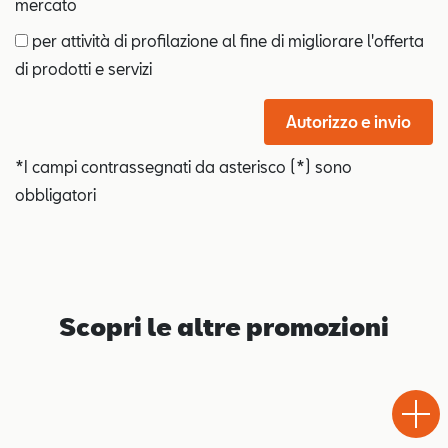
mercato
per attività di profilazione al fine di migliorare l'offerta
di prodotti e servizi
Autorizzo e invio
*I campi contrassegnati da asterisco (*) sono
obbligatori
Scopri le altre promozioni
Test
Chiama
Informaz
WhatsA
Drive