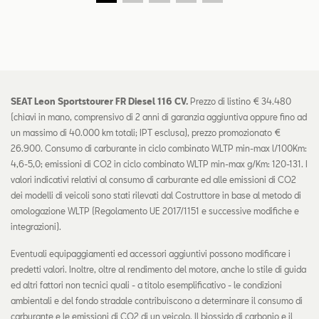
SEAT Leon Sportstourer FR Diesel 116 CV.
Prezzo di listino € 34.480
(chiavi in mano, comprensivo di 2 anni di garanzia aggiuntiva oppure fino ad
un massimo di 40.000 km totali; IPT esclusa), prezzo promozionato €
26.900. Consumo di carburante in ciclo combinato WLTP min-max l/100Km:
4,6-5,0; emissioni di CO2 in ciclo combinato WLTP min-max g/Km: 120-131. I
valori indicativi relativi al consumo di carburante ed alle emissioni di CO2
dei modelli di veicoli sono stati rilevati dal Costruttore in base al metodo di
omologazione WLTP (Regolamento UE 2017/1151 e successive modifiche e
integrazioni).
Eventuali equipaggiamenti ed accessori aggiuntivi possono modificare i
predetti valori. Inoltre, oltre al rendimento del motore, anche lo stile di guida
ed altri fattori non tecnici quali - a titolo esemplificativo - le condizioni
ambientali e del fondo stradale contribuiscono a determinare il consumo di
carburante e le emissioni di CO2 di un veicolo. Il biossido di carbonio e il