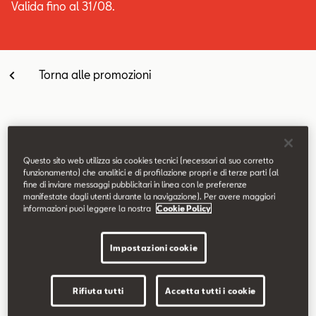
Valida fino al 31/08.
Contatti
Configuratore
Torna alle promozioni
Equipaggiamenti di serie
Questo sito web utilizza sia cookies tecnici (necessari al suo corretto
funzionamento) che analitici e di profilazione propri e di terze parti (al
fine di inviare messaggi pubblicitari in linea con le preferenze
Fari posteriori Full LED
manifestate dagli utenti durante la navigazione). Per avere maggiori
informazioni puoi leggere la nostra
Cookie Policy
Full Link Wireless
Sensori di parcheggio anteriori e posteriori
Cerchi in lega da 18" Performance Machined
Impostazioni cookie
Vetri posteriori oscurati
Volante multifunzione in pelle
Rifiuta tutti
Accetta tutti i cookie
Sedili anteriori sportivi in tessuto e similpelle