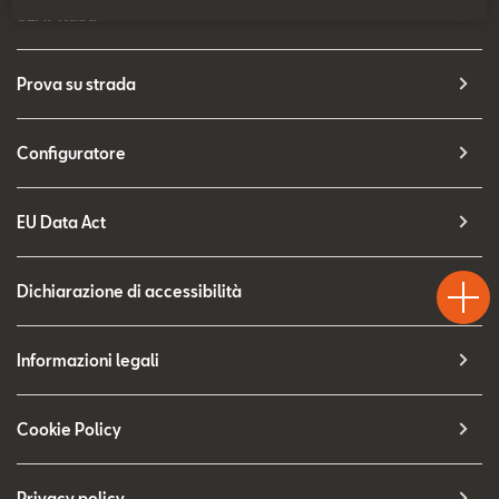
Contatti
SEAT Italia
Configuratore
Prova su strada
Configuratore
EU Data Act
Test
Chiama
Informaz
WhatsA
Drive
Dichiarazione di accessibilità
Informazioni legali
Cookie Policy
Privacy policy