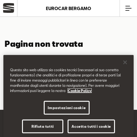
EUROCAR BERGAMO
Azienda
Pagina non trovata
Modelli
La pagina richiesta non è stata trovata.
Offerte
Questo sito web utilizza sia cookies tecnici (necessari al suo corretto
Puoi continuare a esplorare il sito usando il menù di navigazione
funzionamento) che analitici e di profilazione propri e di terze parti (al
fine di inviare messaggi pubblicitari in linea con le preferenze
qui sopra.
Service
manifestate dagli utenti durante la navigazione). Per avere maggiori
informazioni puoi leggere la nostra
Cookie Policy
Business
Impostazioni cookie
SEAT Usato Certificato
Rifiuta tutti
Accetta tutti i cookie