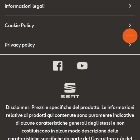
Contatti
Informazioni legali
Configuratore
Test
Cookie Policy
Chiama
Informaz
WhatsA
Drive
Privacy policy
Disclaimer: Prezzi e specifiche del prodotto. Le informazioni
relative ai prodotti qui contenute sono puramente indicative
di alcune caratteristiche generali degli stessi e non
costituiscono in alcun modo descrizione delle
caratteristiche specifiche da parte del Costruttore e/o del