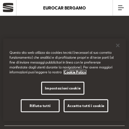
EUROCAR BERGAMO
Azienda
Modelli
SEAT Italia
Questo sito web utilizza sia cookies tecnici (necessari al suo corretto
funzionamento) che analitici e di profilazione propri e di terze parti (al
Offerte
fine di inviare messaggi pubblicitari in linea con le preferenze
Prova su strada
manifestate dagli utenti durante la navigazione). Per avere maggiori
informazioni puoi leggere la nostra
Cookie Policy
Service
Configuratore
Impostazioni cookie
Business
EU Data Act
Rifiuta tutti
Accetta tutti i cookie
SEAT Usato Certificato
Dichiarazione di accessibilità