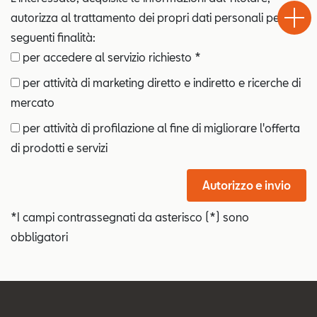
Chiama
Informaz
WhatsA
Drive
autorizza al trattamento dei propri dati personali per le
seguenti finalità:
per accedere al servizio richiesto *
per attività di marketing diretto e indiretto e ricerche di
mercato
per attività di profilazione al fine di migliorare l'offerta
di prodotti e servizi
Autorizzo e invio
*I campi contrassegnati da asterisco (*) sono
obbligatori