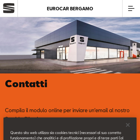
EUROCAR BERGAMO
Azienda
Modelli
Offerte
Contatti
Service
Business
Compila il modulo online per inviare un'email al nostro
Servizio Clienti.
SEAT Usato Certificato
Questo sito web utilizza sia cookies tecnici (necessari al suo corretto
funzionamento) che analitici e di profilazione propri e di terze parti (al