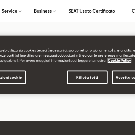
Service
Business
SEAT Usato Certificato
C
a non trovata
web utilizza sia cookies tecnici (necessari al suo corretto funzionamento) che analitici e
erze parti (al fine di inviare messaggi pubblicitari in linea con le preferenze manifestate
avigazione). Per avere maggiori informazioni puoi leggere la nostra
Cookie Policy
chiesta non è stata trovata.
zioni cookie
Rifiuta tutti
Accetta tu
are a esplorare il sito usando il menù di navigazione qui sopra