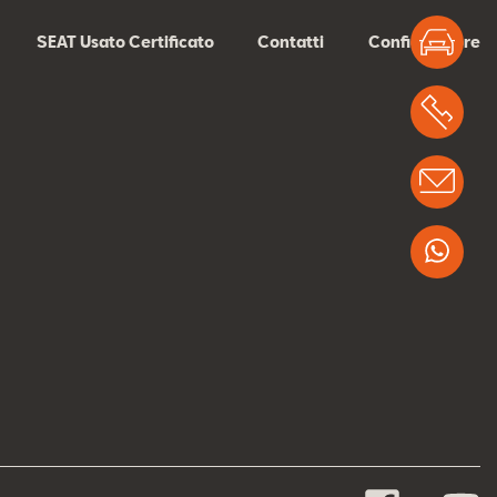
Test
SEAT Usato Certificato
Contatti
Configuratore
Chi
Info
Wha