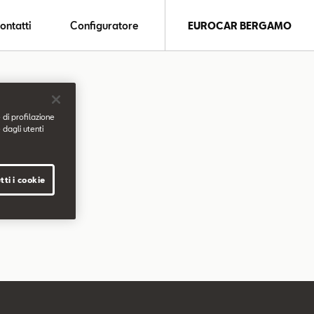
ontatti
Configuratore
EUROCAR BERGAMO
 di profilazione
 dagli utenti
tti i cookie
.