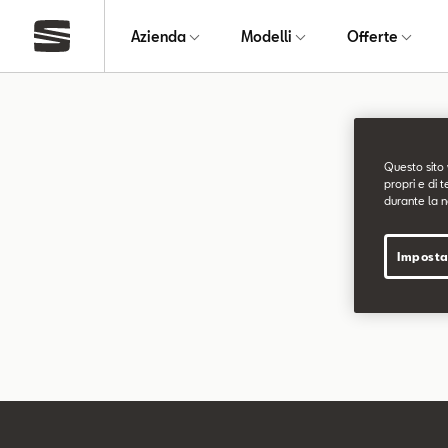
Azienda
Modelli
Offerte
Pagin
Questo sito 
propri e di t
durante la n
La pagina ri
Imposta
Puoi continu