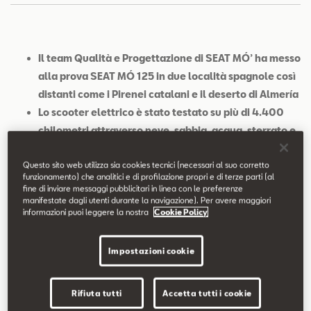
Contatti
Configuratore
Il team Qualità e Progettazione di SEAT MÓ’ ha messo
alla prova SEAT MÓ 125 in due località spagnole così
distanti come i Pirenei catalani e il deserto di Almería
Lo scooter elettrico è stato testato su più di 4.400
chilometri attraverso neve, sabbia, acqua, sterrato e
con temperature che variano da -10ºC a 45ºC
Questo sito web utilizza sia cookies tecnici (necessari al suo corretto
Sono così tanti e così diversi gli ambienti che si
funzionamento) che analitici e di profilazione propri e di terze parti (al
possono percorrere con una moto, che è molto
fine di inviare messaggi pubblicitari in linea con le preferenze
manifestate dagli utenti durante la navigazione). Per avere maggiori
importante poter garantire che le sue performance
informazioni puoi leggere la nostra
Cookie Policy
non vengano compromesse in alcun modo
Verona, 24/06/2022.
Neve, ghiaccio, strade bagnate,
Impostazioni cookie
temperature sotto zero, sabbia, polvere, strade non asfaltate,
sterrate, caldo torrido. I paesaggi che possono essere percorsi in
Rifiuta tutti
Accetta tutti i cookie
moto sono inesauribili, come diverse sono anche le loro condizioni