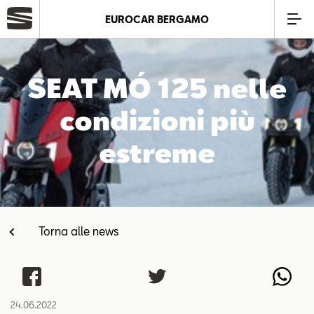
EUROCAR BERGAMO
Azienda
SEAT MÓ 125 nelle
Modelli
condizioni più
estreme
Offerte
Service
Torna alle news
Business
SEAT Usato Certificato
24.06.2022