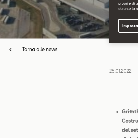
propri e di t
durante la n
Imposta
Torna alle news
25.01.2022
Griffi
Costru
del se