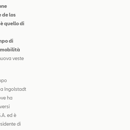
ione
e de los
 è quello di
a
mpo di
 mobilità
 nuova veste
uppo
 a Ingolstadt
ove ha
versi
.A. ed è
sidente di