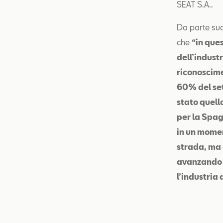
SEAT S.A..
Da parte sua
che
“in ques
dell’indust
riconoscime
60% del set
stato quell
per la Spag
in un momen
strada, ma 
avanzando i
l’industria