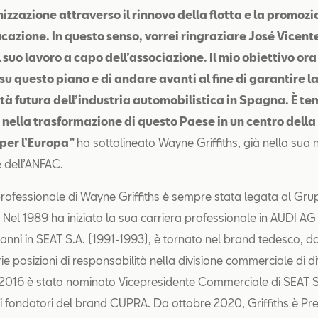
izzazione attraverso il rinnovo della flotta e la promoz
ficazione. In questo senso, vorrei ringraziare José Vicent
 suo lavoro a capo dell’associazione. Il mio obiettivo ora
su questo piano e di andare avanti al fine di garantire l
tà futura dell’industria automobilistica in Spagna. È te
nella trasformazione di questo Paese in un centro della
 per l’Europa”
ha sottolineato Wayne Griffiths, già nella sua
e dell’ANFAC.
professionale di Wayne Griffiths è sempre stata legata al Gr
Nel 1989 ha iniziato la sua carriera professionale in AUDI AG
anni in SEAT S.A. (1991-1993), è tornato nel brand tedesco, d
ie posizioni di responsabilità nella divisione commerciale di di
 2016 è stato nominato Vicepresidente Commerciale di SEAT S
i fondatori del brand CUPRA. Da ottobre 2020, Griffiths è Pre