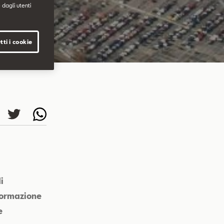
 dagli utenti
tti i cookie
i
formazione
e