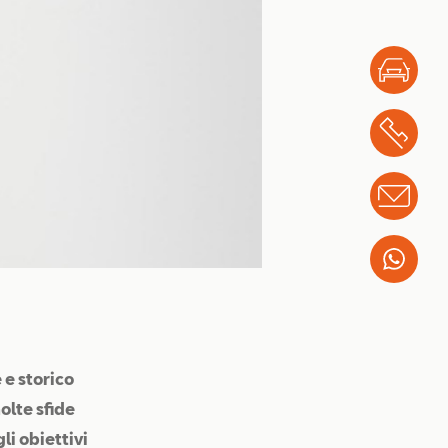
Test
Chi
Info
Wha
e storico
olte sfide
li obiettivi