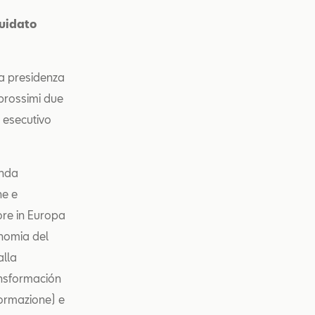
guidato
la presidenza
 prossimi due
 esecutivo
onda
ne e
ore in Europa
onomia del
alla
ansformación
formazione) e