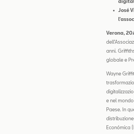
digita
José V
l’asso
Verona, 2
dell’Associa
anni. Griffi
globale e Pr
Wayne Griff
trasformazion
digitalizzaz
e nel mondo e
Paese. In que
distribuzion
Económica (P