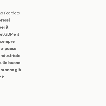
ha ricordato
eressi
er il
l GDP e il
è sempre
tto-paese
industriale
sulla buona
 stanno già
e è