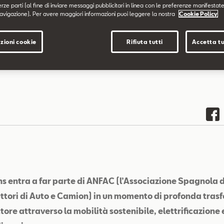
erze parti (al fine di inviare messaggi pubblicitari in linea con le preferenze manifestate
avigazione). Per avere maggiori informazioni puoi leggere la nostra
Cookie Policy
zioni cookie
Rifiuta tutti
Accetta tu
ths entra a far parte di ANFAC (l’Associazione Spagnola d
ttori di Auto e Camion) in un momento di profonda tras
ttore attraverso la mobilità sostenibile, elettrificazione 