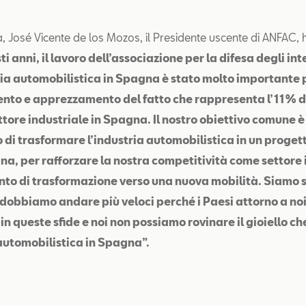
, José Vicente de los Mozos, il Presidente uscente di ANFAC, 
ti anni, il lavoro dell’associazione per la difesa degli int
ria automobilistica in Spagna è stato molto importante p
nto e apprezzamento del fatto che rappresenta l’11% de
tore industriale in Spagna. Il nostro obiettivo comune 
o di trasformare l’industria automobilistica in un proge
na, per rafforzare la nostra competitività come settore 
to di trasformazione verso una nuova mobilità. Siamo 
dobbiamo andare più veloci perché i Paesi attorno a noi
n queste sfide e noi non possiamo rovinare il gioiello ch
 automobilistica in Spagna”.