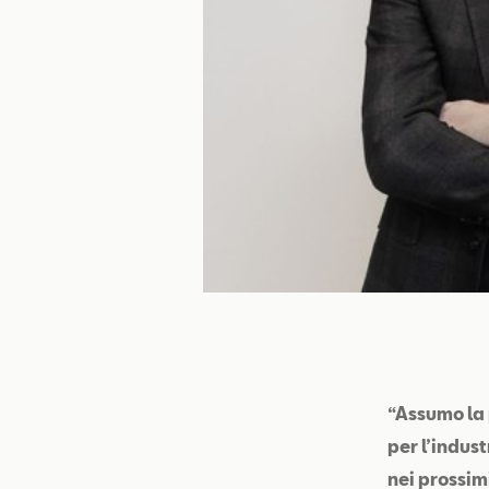
“Assumo la 
per l’indus
nei prossim