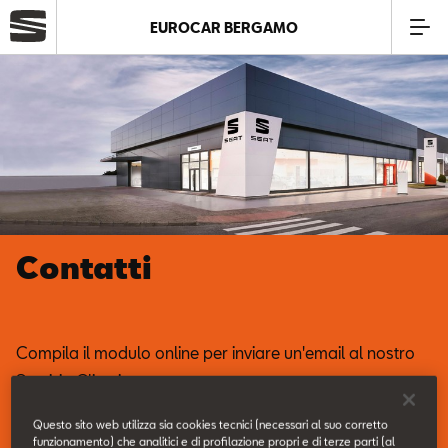
EUROCAR BERGAMO
Azienda
Modelli
Offerte
Contatti
Service
Business
Compila il modulo online per inviare un'email al nostro
Servizio Clienti.
SEAT Usato Certificato
Questo sito web utilizza sia cookies tecnici (necessari al suo corretto
funzionamento) che analitici e di profilazione propri e di terze parti (al