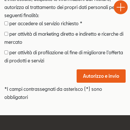
Chiama
Informaz
WhatsA
Drive
autorizza al trattamento dei propri dati personali per le
seguenti finalità:
per accedere al servizio richiesto *
per attività di marketing diretto e indiretto e ricerche di
mercato
per attività di profilazione al fine di migliorare l'offerta
di prodotti e servizi
Autorizzo e invio
*I campi contrassegnati da asterisco (*) sono
obbligatori