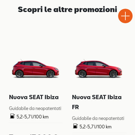
Test
Scopri le altre promozioni
Chiama
Informaz
WhatsA
Drive
Nuova SEAT Ibiza
Nuova SEAT Ibiza
FR
Guidabile da neopatentati
5,2-5,7 l/100 km
Guidabile da neopatentati
119-128 g/km
5,2-5,7 l/100 km