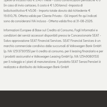
(in caso di invio cartaceo, il costo è € 1,00/anno) -Imposta di
bollo/sostitutiva € 45,06 - Importo totale dovuto dal richiedente €
19.610,76. Offerta valida per Cliente Privato - Gli importi fin qui indicati
sono da considerarsi IVA inclusa - Offerta valida fino al 31-08-2026.
Informazioni Europee di Base sul Credito al Consumo, Fogli Informativi e
condizioni dei servizi accessori disponibili presso le Concessionarie SEAT -
Salvo approvazione SEAT Financial Services. SEAT Financial Services è un
marchio commerciale condiviso dalle succursali di Volkswagen Bank GmbH
(p. IVA 12513730155) per il credito al consumo, per il leasing finanziario e per
i prodotti assicurativi e Volkswagen Leasing GmbH (p. IVA 12549080153)
per il noleggio e i piani di manutenzione. Il prodotto SEAT Senza Pensieri è
realizzato e distribuito da Volkswagen Bank GmbH