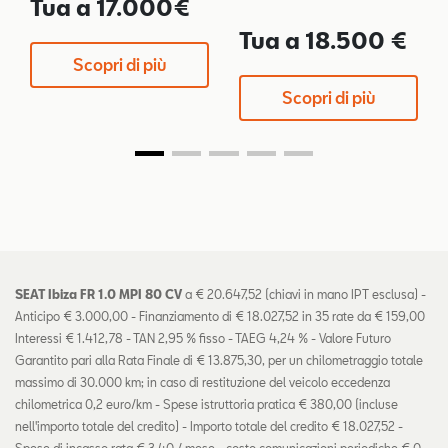
119-128 g/km
Tua a 17.000€
Tua a 18.500 €
Scopri di più
Scopri di più
SEAT Ibiza FR 1.0 MPI 80 CV
a € 20.647,52 (chiavi in mano IPT esclusa) -
Anticipo € 3.000,00 - Finanziamento di € 18.027,52 in 35 rate da € 159,00
Interessi € 1.412,78 - TAN 2,95 % fisso - TAEG 4,24 % - Valore Futuro
Garantito pari alla Rata Finale di € 13.875,30, per un chilometraggio totale
massimo di 30.000 km; in caso di restituzione del veicolo eccedenza
chilometrica 0,2 euro/km - Spese istruttoria pratica € 380,00 (incluse
nell'importo totale del credito) - Importo totale del credito € 18.027,52 -
Spese di incasso rata € 3,40 / mese - costo comunicazioni periodiche € 0