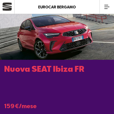
EUROCAR BERGAMO
Azienda
Modelli
Offerte
Nuova SEAT Ibiza FR
Service
Business
SEAT Usato Certificato
159€/mese