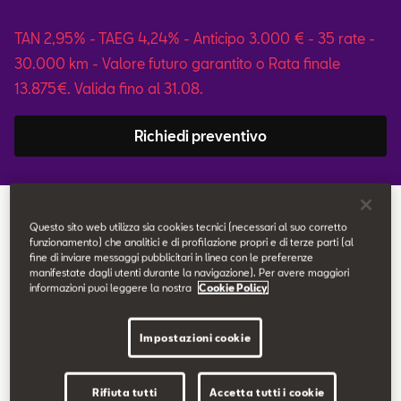
Contatti
TAN 2,95% - TAEG 4,24% - Anticipo 3.000 € - 35 rate -
30.000 km - Valore futuro garantito o Rata finale
Configuratore
13.875€. Valida fino al 31.08.
Richiedi preventivo
Torna alle promozioni
Questo sito web utilizza sia cookies tecnici (necessari al suo corretto
funzionamento) che analitici e di profilazione propri e di terze parti (al
fine di inviare messaggi pubblicitari in linea con le preferenze
manifestate dagli utenti durante la navigazione). Per avere maggiori
informazioni puoi leggere la nostra
Cookie Policy
Equipaggiamenti di serie
Impostazioni cookie
Fari Full LED con firma luminosa integrata
Sedili sportivi
Rifiuta tutti
Accetta tutti i cookie