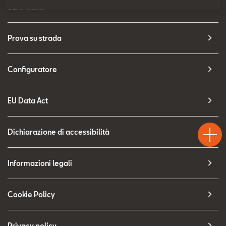
Contatti
SEAT Italia
Configuratore
Prova su strada
Configuratore
EU Data Act
Test
Chiama
Informaz
WhatsA
Drive
Dichiarazione di accessibilità
Informazioni legali
Cookie Policy
Privacy policy