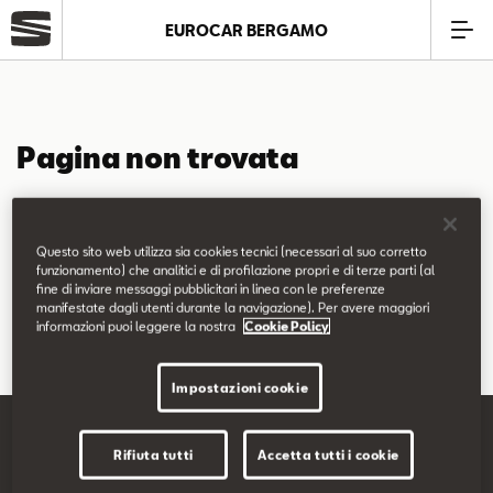
EUROCAR BERGAMO
Azienda
Pagina non trovata
Modelli
La pagina richiesta non è stata trovata.
Offerte
Questo sito web utilizza sia cookies tecnici (necessari al suo corretto
Puoi continuare a esplorare il sito usando il menù di navigazione
funzionamento) che analitici e di profilazione propri e di terze parti (al
fine di inviare messaggi pubblicitari in linea con le preferenze
qui sopra.
Service
manifestate dagli utenti durante la navigazione). Per avere maggiori
informazioni puoi leggere la nostra
Cookie Policy
Business
Impostazioni cookie
SEAT Usato Certificato
Rifiuta tutti
Accetta tutti i cookie