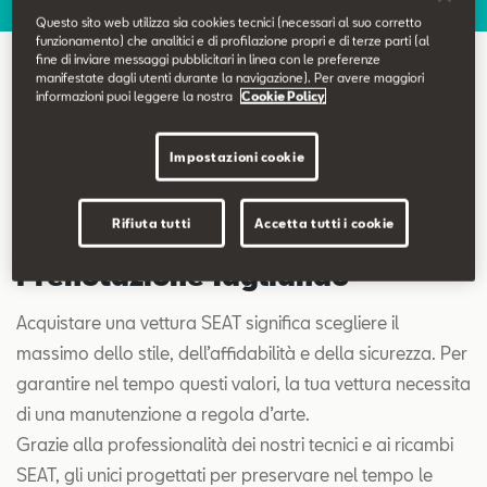
Contatti
Questo sito web utilizza sia cookies tecnici (necessari al suo corretto
funzionamento) che analitici e di profilazione propri e di terze parti (al
fine di inviare messaggi pubblicitari in linea con le preferenze
Configuratore
manifestate dagli utenti durante la navigazione). Per avere maggiori
Prenotazione Tagliando
informazioni puoi leggere la nostra
Cookie Policy
Impostazioni cookie
Rifiuta tutti
Accetta tutti i cookie
Prenotazione Tagliando
Acquistare una vettura SEAT significa scegliere il
massimo dello stile, dell’affidabilità e della sicurezza. Per
garantire nel tempo questi valori, la tua vettura necessita
di una manutenzione a regola d’arte.
Grazie alla professionalità dei nostri tecnici e ai ricambi
SEAT, gli unici progettati per preservare nel tempo le