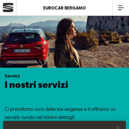
EUROCAR BERGAMO
Azienda
Modelli
Offerte
Service
Service
I nostri servizi
Business
Ci prendiamo cura delle tue esigenze e ti offriamo un
SEAT Usato Certificato
servizio curato nei minimi dettagli.