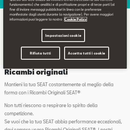
Contatti
funzionamento) che analitici e di profilazione propri e di terze parti (al
fine di inviare messaggi pubblicitari in linea con le preferenze
manifestate dagli utenti durante la navigazione). Per avere maggiori
informazioni puoi leggere la nostra
Cookie Policy
Configuratore
Ricambi e accessori originali
Impostazioni cookie
Rifiuta tutti
Accetta tutti i cookie
Ricambi originali
Mantieni la tua SEAT costantemente al meglio della
forma con i Ricambi Originali SEAT®
Non tutti riescono a respirare lo spirito della
competizione.
Se vuoi che la tua SEAT abbia performance eccezionali,
devi sempre usare Ricambi Originali SEAT®. I nostri