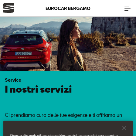
EUROCAR BERGAMO
Azienda
Modelli
Offerte
Service
Service
I nostri servizi
Business
Ci prendiamo cura delle tue esigenze e ti offriamo un
SEAT Usato Certificato
servizio curato nei minimi dettagli.
Questo sito web utilizza sia cookies tecnici (necessari al suo corretto